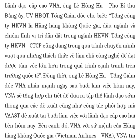
Lãnh dạo cấp cao VNA, ông Lê Hồng Hà - Phó Bí thư
Đảng ủy, UV HĐQT, Tổng Giám đốc cho biết: “Tổng công
ty HKVN là Hãng hàng không Quốc gia, đầu ngành và
chiếm lĩnh vị trí dẫn dắt trong ngành HKVN. Tổng công
ty HKVN - CTCP cũng đang trong quá trình chuyển mình
vượt qua những thách thức về làm chủ công nghệ để đạt
được tầm vóc lớn hơn trong quá trình cạnh tranh trên
trường quốc tế”. Đồng thời, ông Lê Hồng Hà - Tổng Giám
đốc VNA nhấn mạnh ngay sau buổi làm việc hôm nay,
VNA sẽ tổng hợp chi tiết để đưa ra tập thể lãnh đạo sớm
thông qua các đề xuất cũng như công tác phối hợp mà
VAAST đề xuất tại buổi làm việc với lãnh đạo cấp cao hai
bên hôm nay. Bên cạnh đó, VNA với sứ mệnh của Hãng
hàng không Quốc gia (Vietnam Airlines - VNA), VNA tin