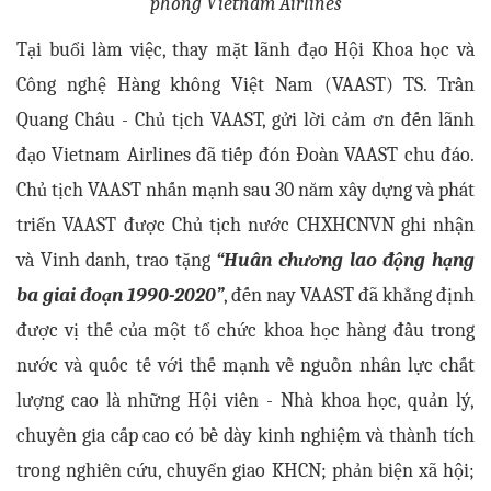
phòng Vietnam Airlines
Tại buổi làm việc, thay mặt lãnh đạo Hội Khoa học và
Công nghệ Hàng không Việt Nam (VAAST) TS. Trần
Quang Châu - Chủ tịch VAAST, gửi lời cảm ơn đến lãnh
đạo Vietnam Airlines đã tiếp đón Đoàn VAAST chu đáo.
Chủ tịch VAAST nhấn mạnh sau 30 năm xây dựng và phát
triển VAAST được Chủ tịch nước CHXHCNVN ghi nhận
và Vinh danh, trao tặng
“Huân chương lao động hạng
ba giai đoạn 1990-2020”
, đến nay VAAST đã khẳng định
được vị thế của một tổ chức khoa học hàng đầu trong
nước và quốc tế với thế mạnh về nguồn nhân lực chất
lượng cao là những Hội viên - Nhà khoa học, quản lý,
chuyên gia cấp cao có bề dày kinh nghiệm và thành tích
trong nghiên cứu, chuyển giao KHCN; phản biện xã hội;