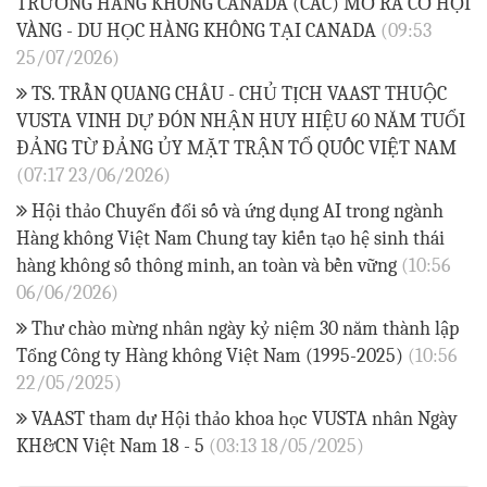
TRƯỜNG HÀNG KHÔNG CANADA (CAC) MỞ RA CƠ HỘI
VÀNG - DU HỌC HÀNG KHÔNG TẠI CANADA
(09:53
25/07/2026)
TS. TRẦN QUANG CHÂU - CHỦ TỊCH VAAST THUỘC
VUSTA VINH DỰ ĐÓN NHẬN HUY HIỆU 60 NĂM TUỔI
ĐẢNG TỪ ĐẢNG ỦY MẶT TRẬN TỔ QUỐC VIỆT NAM
(07:17 23/06/2026)
Hội thảo Chuyển đổi số và ứng dụng AI trong ngành
Hàng không Việt Nam Chung tay kiến tạo hệ sinh thái
hàng không số thông minh, an toàn và bền vững
(10:56
06/06/2026)
Thư chào mừng nhân ngày kỷ niệm 30 năm thành lập
Tổng Công ty Hàng không Việt Nam (1995-2025)
(10:56
22/05/2025)
VAAST tham dự Hội thảo khoa học VUSTA nhân Ngày
KH&CN Việt Nam 18 - 5
(03:13 18/05/2025)