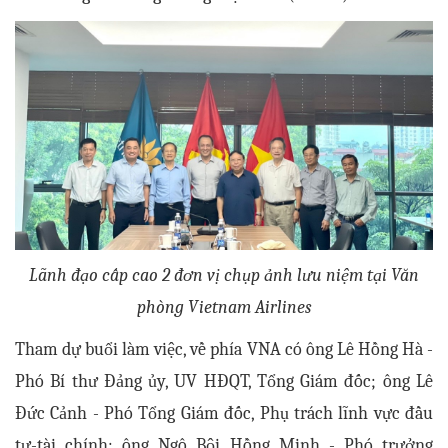
Lãnh đạo cấp cao 2 đơn vị chụp ảnh lưu niệm tại Văn
phòng Vietnam Airlines
Tham dự buổi làm việc, về phía VNA có ông Lê Hồng Hà -
Phó Bí thư Đảng ủy, UV HĐQT, Tổng Giám đốc; ông Lê
Đức Cảnh - Phó Tổng Giám đốc, Phụ trách lĩnh vực đầu
tư-tài chính; ông Ngô Bội Hồng Minh - Phó trưởng