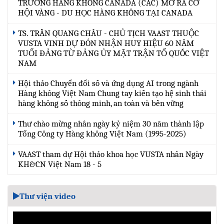
TRƯỜNG HÀNG KHÔNG CANADA (CAC) MỞ RA CƠ
HỘI VÀNG - DU HỌC HÀNG KHÔNG TẠI CANADA
TS. TRẦN QUANG CHÂU - CHỦ TỊCH VAAST THUỘC
VUSTA VINH DỰ ĐÓN NHẬN HUY HIỆU 60 NĂM
TUỔI ĐẢNG TỪ ĐẢNG ỦY MẶT TRẬN TỔ QUỐC VIỆT
NAM
Hội thảo Chuyển đổi số và ứng dụng AI trong ngành
Hàng không Việt Nam Chung tay kiến tạo hệ sinh thái
hàng không số thông minh, an toàn và bền vững
Thư chào mừng nhân ngày kỷ niệm 30 năm thành lập
Tổng Công ty Hàng không Việt Nam (1995-2025)
VAAST tham dự Hội thảo khoa học VUSTA nhân Ngày
KH&CN Việt Nam 18 - 5
Thư viện video