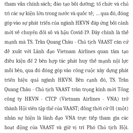
tham vấn chính sách; đào tạo bồi dưỡng; tổ chức và chủ
trì các sự kiện lớn trong nước và quốc tế; … qua đó, đóng
góp vào sự phát triển của ngành HKVN đáp ứng bối cảnh
mới về chuyển đổi số và hậu Covid-19. Đây chính là thế
mạnh mà TS. Trần Quang Châu - Chủ tịch VAAST căn cứ
đề xuất với Lãnh đạo Vietnam Airlines quan tâm tạo
điều kiện để 2 bên hợp tác phát huy thế mạnh nội lực
mỗi bên, qua đó đóng góp vào công cuộc xây dựng phát
triển hiệu quả ngành HKVN. Bên cạnh đó, TS. Trần
Quang Châu - Chủ tịch VAAST trân trọng kính mời Tổng
công ty HKVN - CTCP (Vietnam Airlines - VNA) trở
thành Hội viên tập thể của VAAST; đồng thời cử 01 (một)
nhân sự hiện là lãnh đạo VNA trực tiếp tham gia các
hoạt động của VAAST và giữ vị trí Phó Chủ tịch Hội.