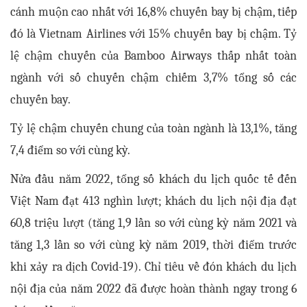
cánh muộn cao nhất với 16,8% chuyến bay bị chậm, tiếp
đó là Vietnam Airlines với 15% chuyến bay bị chậm. Tỷ
lệ chậm chuyến của Bamboo Airways thấp nhất toàn
ngành với số chuyến chậm chiếm 3,7% tổng số các
chuyến bay.
Tỷ lệ chậm chuyến chung của toàn ngành là 13,1%, tăng
7,4 điểm so với cùng kỳ.
Nửa đầu năm 2022, tổng số khách du lịch quốc tế đến
Việt Nam đạt 413 nghìn lượt; khách du lịch nội địa đạt
60,8 triệu lượt (tăng 1,9 lần so với cùng kỳ năm 2021 và
tăng 1,3 lần so với cùng kỳ năm 2019, thời điểm trước
khi xảy ra dịch Covid-19). Chỉ tiêu về đón khách du lịch
nội địa của năm 2022 đã được hoàn thành ngay trong 6