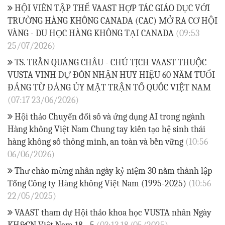
HỘI VIÊN TẬP THỂ VAAST HỢP TÁC GIÁO DỤC VỚI
TRƯỜNG HÀNG KHÔNG CANADA (CAC) MỞ RA CƠ HỘI
VÀNG - DU HỌC HÀNG KHÔNG TẠI CANADA
(09:53
25/07/2026)
TS. TRẦN QUANG CHÂU - CHỦ TỊCH VAAST THUỘC
VUSTA VINH DỰ ĐÓN NHẬN HUY HIỆU 60 NĂM TUỔI
ĐẢNG TỪ ĐẢNG ỦY MẶT TRẬN TỔ QUỐC VIỆT NAM
(07:17 23/06/2026)
Hội thảo Chuyển đổi số và ứng dụng AI trong ngành
Hàng không Việt Nam Chung tay kiến tạo hệ sinh thái
hàng không số thông minh, an toàn và bền vững
(10:56
06/06/2026)
Thư chào mừng nhân ngày kỷ niệm 30 năm thành lập
Tổng Công ty Hàng không Việt Nam (1995-2025)
(10:56
22/05/2025)
VAAST tham dự Hội thảo khoa học VUSTA nhân Ngày